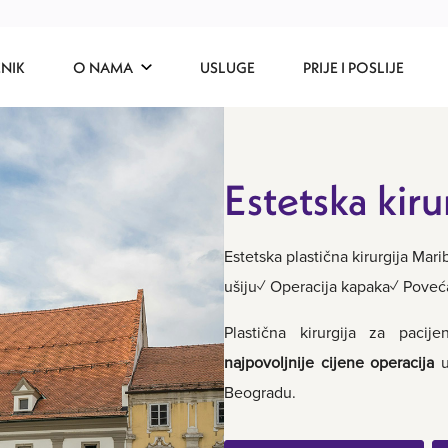
ENIK
O NAMA
USLUGE
PRIJE I POSLIJE
Estetska kiru
Estetska plastična kirurgija Ma
ušiju✓ Operacija kapaka✓ Poveća
Plastična kirurgija za pacij
najpovoljnije cijene operacija
u
Beogradu.