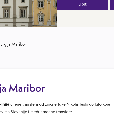
Upit
rurgija Maribor
ija Maribor
ljnije
cijene transfera od zračne luke Nikola Tesla do bilo koje
dovima Slovenije i međunarodne transfere.