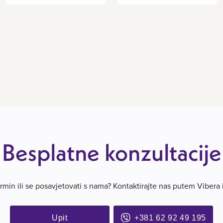
Besplatne konzultacije
termin ili se posavjetovati s nama? Kontaktirajte nas putem Vibera
Upit
+381 62 92 49 195