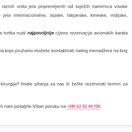
aznih vrsta jela pripremljenih od svježih namirnica visoke
jela internacionalne, srpske, talijanske, kineske, indijske,
a tvrtka nudi
najpovoljnije
cijene rezervacije avionskih karata
ma koje pružamo možete kontaktirati našeg menadžera na broj
irurgije? Imate pitanja za nas ili želite rezervirati termin za
li nam pošaljite Viber poruku na
+381 62 92 49 195
.