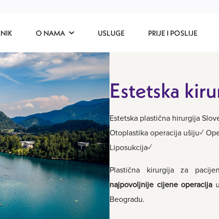
ENIK
O NAMA
USLUGE
PRIJE I POSLIJE
Estetska kiru
Estetska plastična hirurgija Sl
Otoplastika operacija ušiju✓ Op
Liposukcija✓
Plastična kirurgija za pacij
najpovoljnije cijene operacija
u
Beogradu.