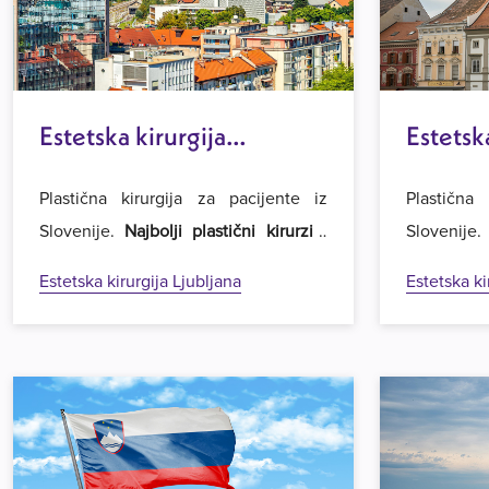
Estetska kirurgija
Estetsk
Ljubljana
Plastična kirurgija za pacijente iz
Plastična 
Slovenije.
Najbolji plastični kirurzi i
Slovenije
najpovoljnije cijene operacija
u regiji.
najpovoljni
Estetska kirurgija Ljubljana
Estetska ki
Dobrodošli u Estetsku kirurgiju Royal
Dobrodošli
u Beogradu.
u Beograd