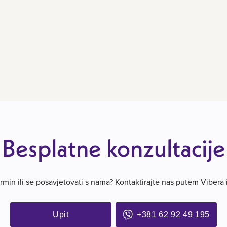
Besplatne konzultacije
termin ili se posavjetovati s nama? Kontaktirajte nas putem Vibera
Upit
+381 62 92 49 195