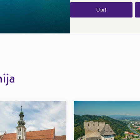
Upit
nija