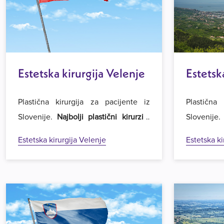
Estetska kirurgija Velenje
Estetsk
Plastična kirurgija za pacijente iz
Plastična 
Slovenije.
Najbolji plastični kirurzi i
Slovenije
najpovoljnije cijene operacija
u regiji.
najpovoljni
Estetska kirurgija Velenje
Estetska ki
Dobrodošli u Estetsku kirurgiju Royal
Dobrodošli
u Beogradu.
u Beograd