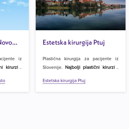
 Novo
Estetska kirurgija Ptuj
acijente iz
Plastična kirurgija za pacijente iz
ni kirurzi i
Slovenije.
Najbolji plastični kirurzi i
ija
u regiji.
najpovoljnije cijene operacija
u regiji.
sto
Estetska kirurgija Ptuj
rgiju Royal
Dobrodošli u Estetsku kirurgiju Royal
u Beogradu.