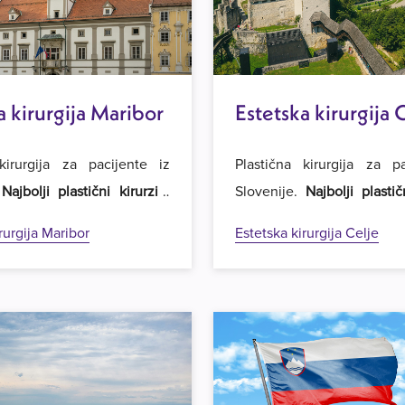
a kirurgija Maribor
Estetska kirurgija 
kirurgija za pacijente iz
Plastična kirurgija za p
.
Najbolji plastični kirurzi i
Slovenije.
Najbolji plastič
je cijene operacija
u regiji.
najpovoljnije cijene operac
rurgija Maribor
Estetska kirurgija Celje
 u Estetsku kirurgiju Royal
Dobrodošli u Estetsku kiru
u.
u Beogradu.