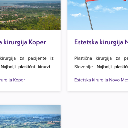
a kirurgija Koper
Estetska kirurgija
Mesto
kirurgija za pacijente iz
Plastična kirurgija za p
.
Najbolji plastični kirurzi i
Slovenije.
Najbolji plastič
je cijene operacija
u regiji.
najpovoljnije cijene operac
rurgija Koper
Estetska kirurgija Novo Me
 u Estetsku kirurgiju Royal
Dobrodošli u Estetsku kiru
u.
u Beogradu.