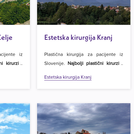
Celje
Estetska kirurgija Kranj
acijente iz
Plastična kirurgija za pacijente iz
ni kirurzi i
Slovenije.
Najbolji plastični kirurzi i
ija
u regiji.
najpovoljnije cijene operacija
u regiji.
Estetska kirurgija Kranj
rgiju Royal
Dobrodošli u Estetsku kirurgiju Royal
u Beogradu.