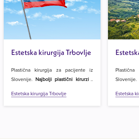
Estetska kirurgija Trbovlje
Estetsk
Gorica
Plastična kirurgija za pacijente iz
Plastična 
Slovenije.
Najbolji plastični kirurzi i
Slovenije
najpovoljnije cijene operacija
u regiji.
najpovoljni
Estetska kirurgija Trbovlje
Estetska ki
Dobrodošli u Estetsku kirurgiju Royal
Dobrodošli
u Beogradu.
u Beograd