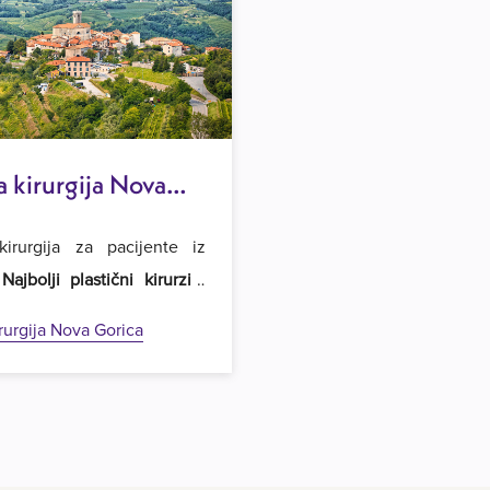
a kirurgija Nova
kirurgija za pacijente iz
.
Najbolji plastični kirurzi i
je cijene operacija
u regiji.
rurgija Nova Gorica
 u Estetsku kirurgiju Royal
u.