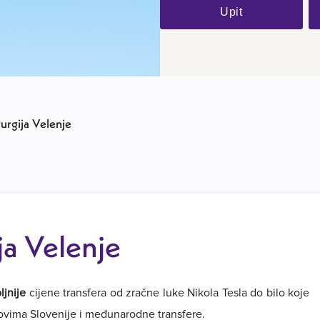
Upit
rurgija Velenje
ija Velenje
ljnije
cijene transfera od zračne luke Nikola Tesla do bilo koje
dovima Slovenije i međunarodne transfere.