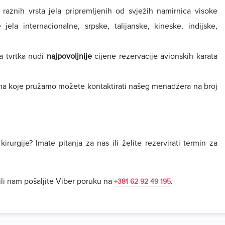
aznih vrsta jela pripremljenih od svježih namirnica visoke
jela internacionalne, srpske, talijanske, kineske, indijske,
a tvrtka nudi
najpovoljnije
cijene rezervacije avionskih karata
ma koje pružamo možete kontaktirati našeg menadžera na broj
irurgije? Imate pitanja za nas ili želite rezervirati termin za
li nam pošaljite Viber poruku na
+381 62 92 49 195
.