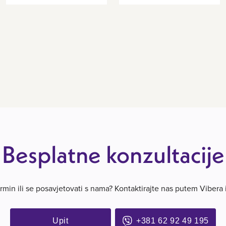
Besplatne konzultacije
termin ili se posavjetovati s nama? Kontaktirajte nas putem Vibera
Upit
+381 62 92 49 195