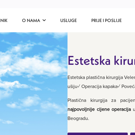
ENIK
O NAMA
USLUGE
PRIJE I POSLIJE
Estetska kiru
Estetska plastična kirurgija Ve
ušiju✓ Operacija kapaka✓ Poveća
Plastična kirurgija za pacij
najpovoljnije cijene operacija
u
Beogradu.