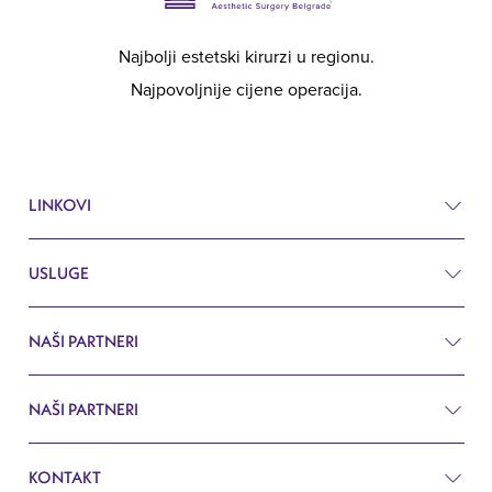
Najbolji estetski kirurzi u regionu.
Najpovoljnije cijene operacija.
LINKOVI
USLUGE
Cjenik
Prije i poslije
NAŠI PARTNERI
Estetska kirurgija
Pitanja i odgovori
Kirurgija
NAŠI PARTNERI
Estetska hirurgija Beograd
Pretraživanje
Kardiologija
KONTAKT
Blog