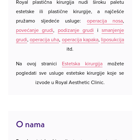
Royal plastična kirurgija nudi široku paletu
Royal 
hrskavicu i fiksira je u željeni položaj.
estetske ili plastične kirurgije, a najčešće
hotels
Period oporavka je brz, a pacijenti se obično
pružamo sljedeće usluge:
operacija nosa
,
Ne uz
vraćaju svakodnevnim aktivnostima u roku od
povećanje grudi
,
podizanje grudi
i
smanjenje
rezerv
nekoliko dana. Postoperativni rezultati su trajni i
grudi
,
operacija uha
,
operacija kapaka
,
liposukcija
naše c
vidljivi odmah nakon skidanja zavoja, dok ožiljci
itd.
želite
ostaju diskretni i gotovo neprimjetni.
bliz
Na ovoj stranici
Estetska kirurgija
možete
U Royal estetskoj kirurgiji pruža individualni
pogledati sve usluge estetske kirurgije koje se
pristup svakom pacijentu, osiguravajući da
izvode u Royal Aesthetic Clinic.
procedura bude sigurna i udobna, s rezultatima
koji zadovoljavaju visoke estetske standarde.
O nama