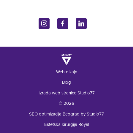
Ginekologija
Kontakt
Džona Kenedija 10f
Endokrinologija
11070 Beograd, Srbija
Upit
Laboratorija
+381 62 92 49 195
Web dizajn
Blog
Izrada web stranice Studio77
© 2026
SEO optimizacija Beograd by Studio77
Estetska kirurgija Royal