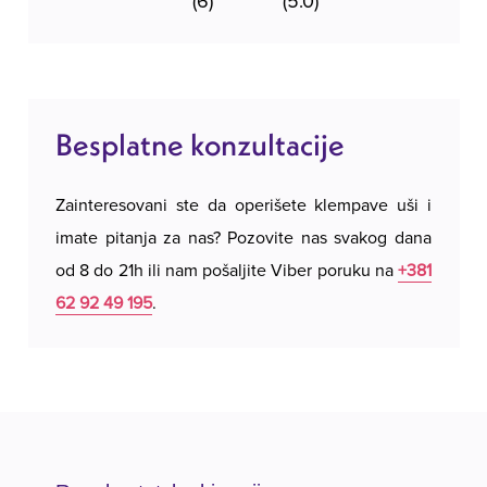
(6)
(5.0)
Besplatne konzultacije
Zainteresovani ste da operišete klempave uši i
imate pitanja za nas? Pozovite nas svakog dana
od 8 do 21h ili nam pošaljite Viber poruku na
+381
62 92 49 195
.