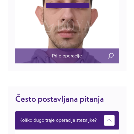
Prije operacije
Često postavljana pitanja
Koliko dugo traje operacija stezaljke?