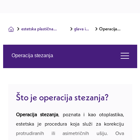
estetska plastična
glava i
Operacija
kirurgija
lice
stezanja
Operacija stezanja
Što je operacija stezanja?
Što je operacija stezanja?
Usluge koje nudimo
Operacija stezanja
, poznata i kao otoplastika,
O nama
estetska je procedura koja služi za korekciju
protrudiranih ili asimetričnih ušiju. Ova