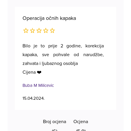
Operacija očnih kapaka
Ope
Bilo je to prije 2 godine, korekcija
Poz
kapaka, sve pohvale od narudžbe,
zahvata i ljubaznog osoblja
Cijena ❤️
Buba M Milicevic
Tan
15.04.2024.
11.1
Broj ocjena
Ocjena