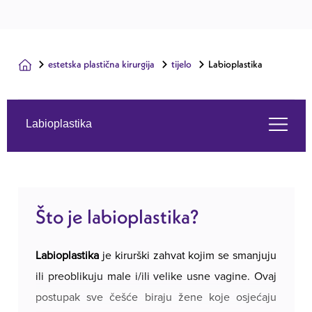
estetska plastična kirurgija
tijelo
Labioplastika
Labioplastika
Što je labioplastika?
Što je labioplastika?
Usluge koje nudimo
Labioplastika
je kirurški zahvat kojim se smanjuju
O nama
ili preoblikuju male i/ili velike usne vagine. Ovaj
postupak sve češće biraju žene koje osjećaju