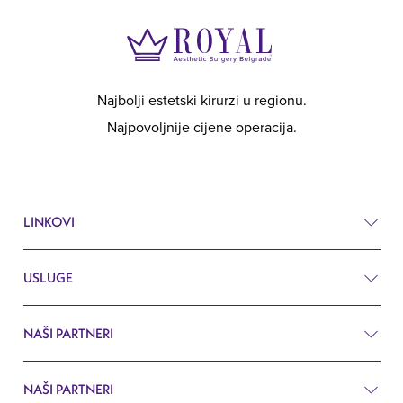
Najbolji estetski kirurzi u regionu.
Najpovoljnije cijene operacija.
LINKOVI
USLUGE
Cjenik
Prije i poslije
NAŠI PARTNERI
Estetska kirurgija
Pitanja i odgovori
Kirurgija
NAŠI PARTNERI
Estetska hirurgija Beograd