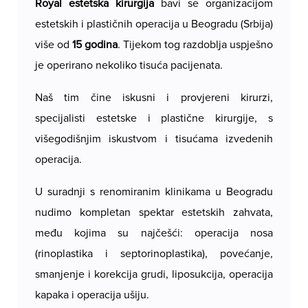
svoje želje i očekivanja, čime se osigurava
Royal estetska kirurgija
bavi se organizacijom
individualan pristup i potpuno zadovoljstvo.
estetskih i plastičnih operacija u Beogradu (Srbija)
više od
15 godina
. Tijekom tog razdoblja uspješno
je operirano nekoliko tisuća pacijenata.
Naš tim čine iskusni i provjereni kirurzi,
specijalisti estetske i plastične kirurgije, s
višegodišnjim iskustvom i tisućama izvedenih
operacija.
U suradnji s renomiranim klinikama u Beogradu
nudimo kompletan spektar estetskih zahvata,
među kojima su najčešći: operacija nosa
(rinoplastika i septorinoplastika), povećanje,
smanjenje i korekcija grudi, liposukcija, operacija
kapaka i operacija ušiju.