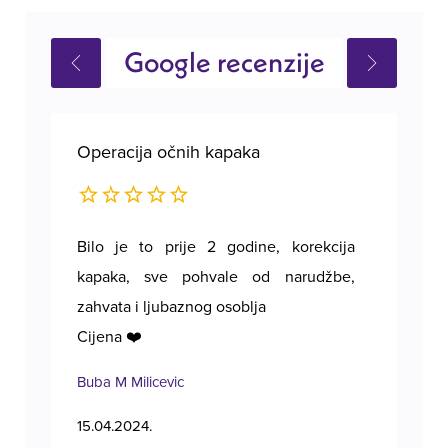
Google recenzije
Operacija očnih kapaka
Ope
Bilo je to prije 2 godine, korekcija
Poz
kapaka, sve pohvale od narudžbe,
zahvata i ljubaznog osoblja
Cijena ❤️
Buba M Milicevic
Tan
15.04.2024.
11.1