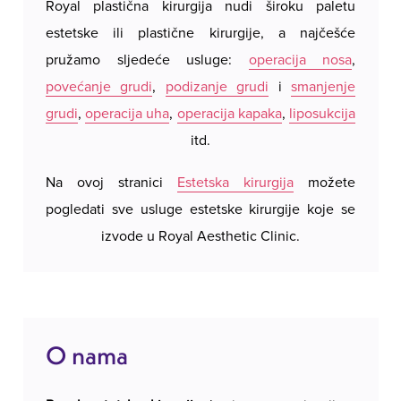
Royal plastična kirurgija nudi široku paletu
Royal 
su ožiljci minimalni i praktički nevidljivi.
estetske ili plastične kirurgije, a najčešće
hotels
Razdoblje oporavka je kratko - nakon samo
pružamo sljedeće usluge:
operacija nosa
,
Ne uz
nekoliko dana pacijenti se vraćaju laganim
povećanje grudi
,
podizanje grudi
i
smanjenje
rezerv
aktivnostima, dok potpuni oporavak traje
grudi
,
operacija uha
,
operacija kapaka
,
liposukcija
naše c
nekoliko tjedana. Krajnji rezultat su simetrične,
itd.
želite
prirodno oblikovane usne, povećan osjećaj
bliz
ugode i samopouzdanja.
Na ovoj stranici
Estetska kirurgija
možete
pogledati sve usluge estetske kirurgije koje se
Estetska kirurgija Royal Beograd
stavlja poseban
izvode u Royal Aesthetic Clinic.
naglasak na sigurnost, diskreciju i maksimalnu
udobnost svojih pacijentica. Naš stručni tim
koristi najnovije tehnike kako bi postigao
optimalne, prirodne rezultate uz što kraći period
O nama
oporavka. Svaka pacijentica ima priliku kroz
detaljne konzultacije s kirurgom jasno definirati