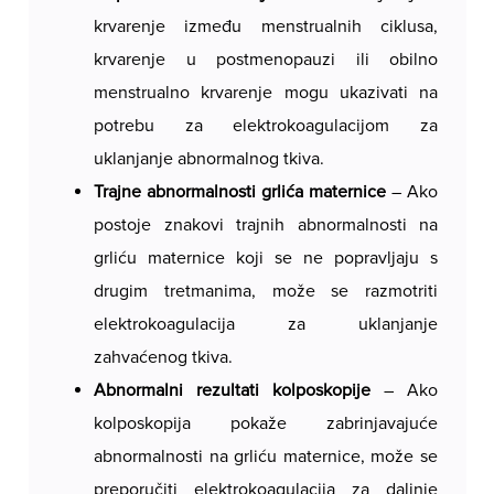
pregledi su obvezni kako bi se osiguralo potpuno
krvarenje između menstrualnih ciklusa,
uklanjanje abnormalnog tkiva. Zahvat traje od 10
krvarenje u postmenopauzi ili obilno
do 30 minuta i izvodi se ambulantno, najčešće u
menstrualno krvarenje mogu ukazivati ​​na
lokalnoj anesteziji, au nekim slučajevima iu općoj
potrebu za elektrokoagulacijom za
anesteziji.
uklanjanje abnormalnog tkiva.
Trajne abnormalnosti grlića maternice
– Ako
Elektrokonizacija je sigurna i učinkovita metoda
postoje znakovi trajnih abnormalnosti na
liječenja, s minimalnim rizikom od komplikacija.
grliću maternice koji se ne popravljaju s
drugim tretmanima, može se razmotriti
elektrokoagulacija za uklanjanje
zahvaćenog tkiva.
Abnormalni rezultati kolposkopije
– Ako
kolposkopija pokaže zabrinjavajuće
abnormalnosti na grliću maternice, može se
preporučiti elektrokoagulacija za daljnje