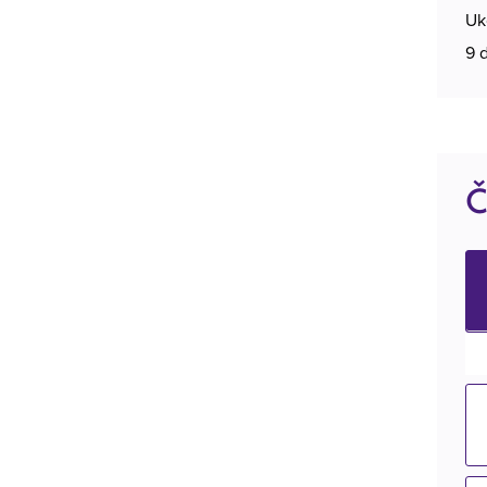
Uk
9 
Č