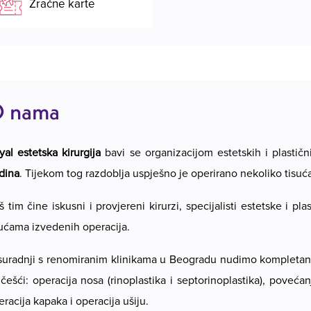
Zračne karte
 nama
yal estetska kirurgija
bavi se organizacijom estetskih i plastič
dina
. Tijekom tog razdoblja uspješno je operirano nekoliko tisuć
 tim čine iskusni i provjereni kirurzi, specijalisti estetske i pl
sućama izvedenih operacija.
suradnji s renomiranim klinikama u Beogradu nudimo kompletan 
jčešći: operacija nosa (rinoplastika i septorinoplastika), povećan
racija kapaka i operacija ušiju.