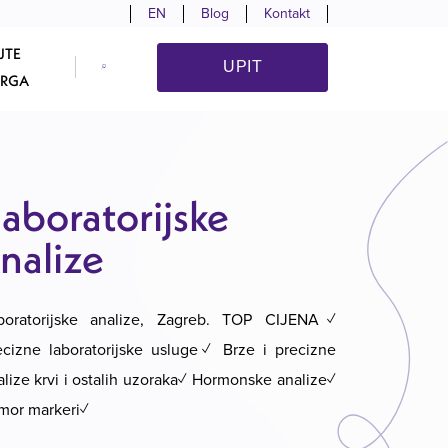
EN
Blog
Kontakt
JTE
UPIT
URGA
aboratorijske
nalize
boratorijske analize, Zagreb. TOP CIJENA✓
ecizne laboratorijske usluge✓ Brze i precizne
alize krvi i ostalih uzoraka✓ Hormonske analize✓
mor markeri✓