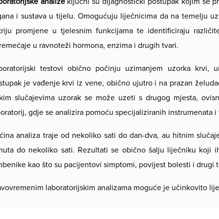
boratorijske analize
ključni su dijagnostički postupak kojim se pro
gana i sustava u tijelu. Omogućuju liječnicima da na temelju uzor
kriju promjene u tjelesnim funkcijama te identificiraju različit
remećaje u ravnoteži hormona, enzima i drugih tvari.
boratorijski testovi obično počinju uzimanjem uzorka krvi, ur
stupak je vađenje krvi iz vene, obično ujutro i na prazan želudac,
kim slučajevima uzorak se može uzeti s drugog mjesta, ovisno
oratorij, gdje se analizira pomoću specijaliziranih instrumenata i
ćina analiza traje od nekoliko sati do dan-dva, au hitnim sluč
nuta do nekoliko sati. Rezultati se obično šalju liječniku koji 
mbenike kao što su pacijentovi simptomi, povijest bolesti i drugi t
avovremenim laboratorijskim analizama moguće je učinkovito lije