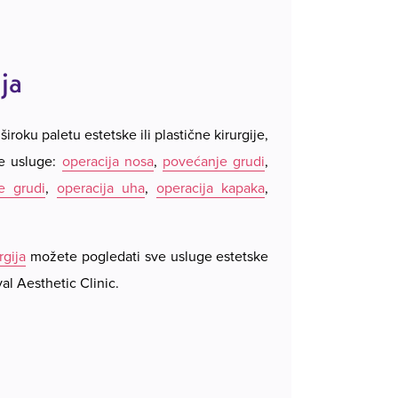
ja
široku paletu estetske ili plastične kirurgije,
e usluge:
operacija nosa
,
povećanje grudi
,
e grudi
,
operacija uha
,
operacija kapaka
,
rgija
možete pogledati sve usluge estetske
al Aesthetic Clinic.