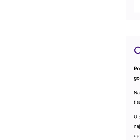
O
Ro
go
Naš
ti
U 
na
ope