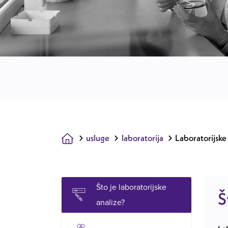
usluge
laboratorija
Laboratorijske
Što je laboratorijske
Š
analize?