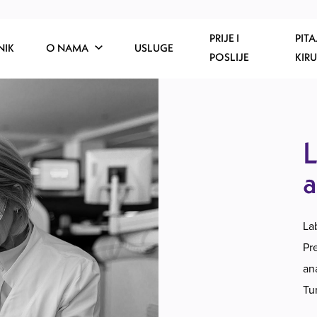
PRIJE I
PITA
NIK
O NAMA
USLUGE
POSLIJE
KIR
L
a
La
Pr
an
Tu