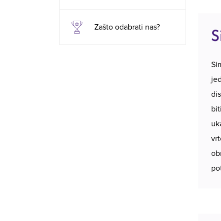
Zašto odabrati nas?
S
Si
je
di
bi
uk
vr
ob
po