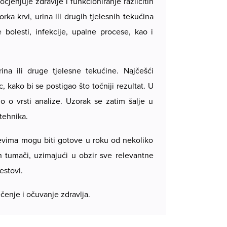
cjenjuje zdravlje i funkcioniranje različitih
ka krvi, urina ili drugih tjelesnih tekućina
e bolesti, infekcije, upalne procese, kao i
ina ili druge tjelesne tekućine. Najčešći
 kako bi se postigao što točniji rezultat. U
 o vrsti analize. Uzorak se zatim šalje u
 tehnika.
ajevima mogu biti gotove u roku od nekoliko
ih tumači, uzimajući u obzir sve relevantne
estovi.
čenje i očuvanje zdravlja.