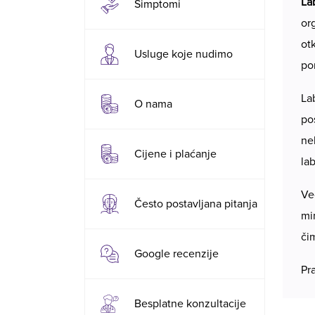
La
Simptomi
or
ot
Usluge koje nudimo
po
La
O nama
po
ne
Cijene i plaćanje
lab
Ve
Često postavljana pitanja
mi
či
Google recenzije
Pr
Besplatne konzultacije