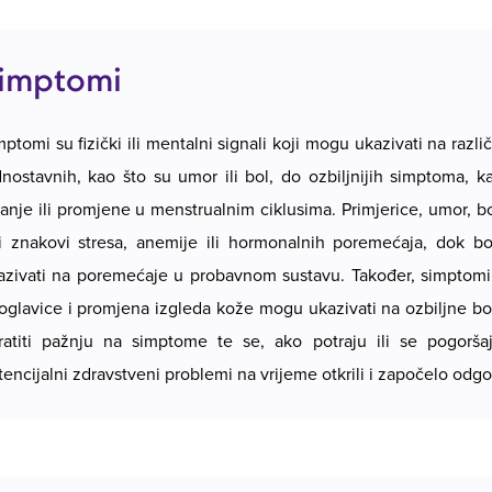
imptomi
mptomi su fizički ili mentalni signali koji mogu ukazivati ​​na raz
dnostavnih, kao što su umor ili bol, do ozbiljnijih simptoma, k
sanje ili promjene u menstrualnim ciklusima. Primjerice, umor, b
ti znakovi stresa, anemije ili hormonalnih poremećaja, dok b
azivati ​​na poremećaje u probavnom sustavu. Također, simptom
toglavice i promjena izgleda kože mogu ukazivati ​​na ozbiljne bol
ratiti pažnju na simptome te se, ako potraju ili se pogorša
tencijalni zdravstveni problemi na vrijeme otkrili i započelo odgo