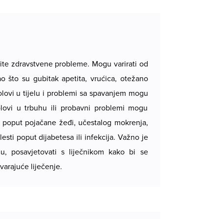
ličite zdravstvene probleme. Mogu varirati od
ao što su gubitak apetita, vrućica, otežano
olovi u tijelu i problemi sa spavanjem mogu
olovi u trbuhu ili probavni problemi mogu
i poput pojačane žeđi, učestalog mokrenja,
esti poput dijabetesa ili infekcija. Važno je
ju, posavjetovati s liječnikom kako bi se
varajuće liječenje.