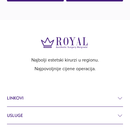
Najbolji estetski kirurzi u regionu.
Najpovoljnije cijene operacija.
LINKOVI
USLUGE
Cjenik
Prije i poslije