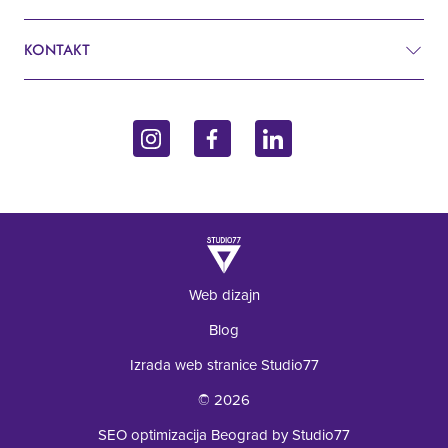
Pretraživanje
Kardiologija
KONTAKT
Blog
Ginekologija
Džona Kenedija 10f
Kontakt
Endokrinologija
11070 Beograd, Srbija
Upit
+381 62 92 49 195
Laboratorija
Web dizajn
Blog
Izrada web stranice Studio77
© 2026
SEO optimizacija Beograd by Studio77