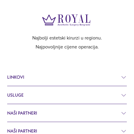
Najbolji estetski kirurzi u regionu.
Najpovoljnije cijene operacija.
LINKOVI
USLUGE
Cjenik
Prije i poslije
NAŠI PARTNERI
Estetska kirurgija
Pitanja i odgovori
Kirurgija
NAŠI PARTNERI
Estetska hirurgija Beograd